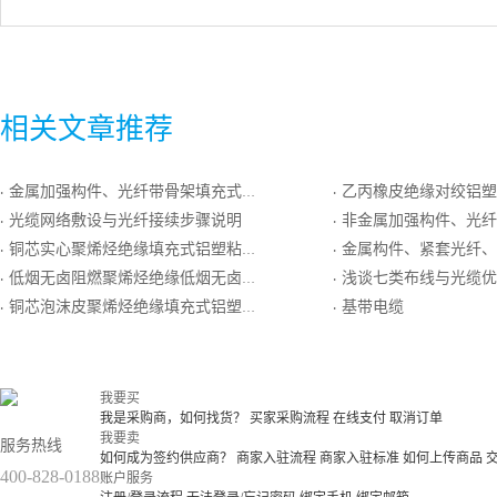
相关文章推荐
金属加强构件、光纤带骨架填充式、铝－聚乙烯粘结护套、单细圆钢丝铠装、防白蚁套通信用室外光缆
乙丙橡皮绝缘对绞铝塑复合带双层分屏蔽和单层屏蔽氯化聚乙烯橡皮护套
·
·
光缆网络敷设与光纤接续步骤说明
非金属加强构件、光纤带中心管填充式、聚乙烯护套
·
·
铜芯实心聚烯烃绝缘填充式铝塑粘结综合护套单层粗钢丝绕包铠装聚乙烯套市内通信电缆
金属构件、紧套光纤、聚氯乙烯护套室内设备
·
·
低烟无卤阻燃聚烯烃绝缘低烟无卤阻燃聚烯烃护套最高传输频率100MHz数字通信用主干对绞电缆
浅谈七类布线与光缆优
·
·
铜芯泡沫皮聚烯烃绝缘填充式铝塑粘结综合护套双层钢带绕包铠装聚乙烯套市内通信电缆
基带电缆
·
·
我要买
我是采购商，如何找货？
买家采购流程
在线支付
取消订单
我要卖
服务热线
如何成为签约供应商？
商家入驻流程
商家入驻标准
如何上传商品
400-828-0188
账户服务