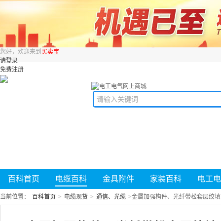
您好，欢迎来到
买卖宝
请登录
免费注册
百科首页
电缆百科
金具附件
家装百科
电工电
当前位置：
百科首页
>
电缆现货
>
通信、光缆
>
金属加强构件、光纤带松套层绞填