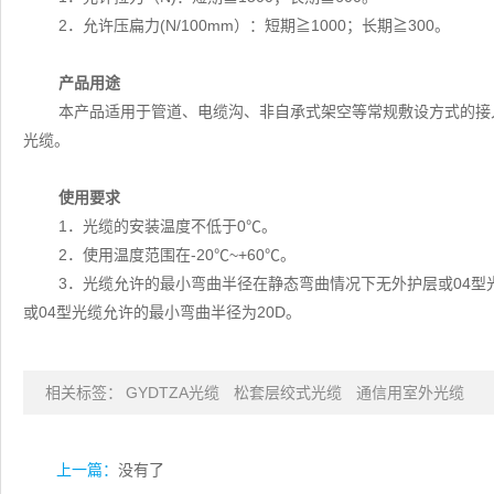
2．允许压扁力(N/100mm）：短期≧1000；长期≧300。
产品用途
本产品适用于管道、电缆沟、非自承式架空等常规敷设方式的接
光缆。
使用要求
1．光缆的安装温度不低于0℃。
2．使用温度范围在-20℃~+60℃。
3．光缆允许的最小弯曲半径在静态弯曲情况下无外护层或04型
或04型光缆允许的最小弯曲半径为20D。
相关标签：
GYDTZA光缆
松套层绞式光缆
通信用室外光缆
上一篇：
没有了