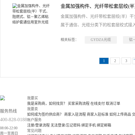
金属加强构件、光纤带松套层绞(半）干
属于通信、光缆分类下的松套层绞式接
相关标签：
GYDZA光缆
铝
1
2
3
我要买
我是采购商，如何找货？
买家采购流程
在线支付
取消订单
我要卖
服务热线
如何成为签约供应商？
商家入驻流程
商家入驻标准
如何上传商品
400-828-0188
账户服务
注册/登录流程
无法登录/忘记密码
绑定手机
绑定邮箱
08:00-22:00
常见问题
周一至周日