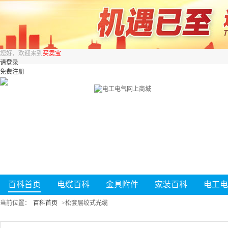
您好，欢迎来到
买卖宝
请登录
免费注册
百科首页
电缆百科
金具附件
家装百科
电工电
当前位置：
百科首页
>
松套层绞式光缆