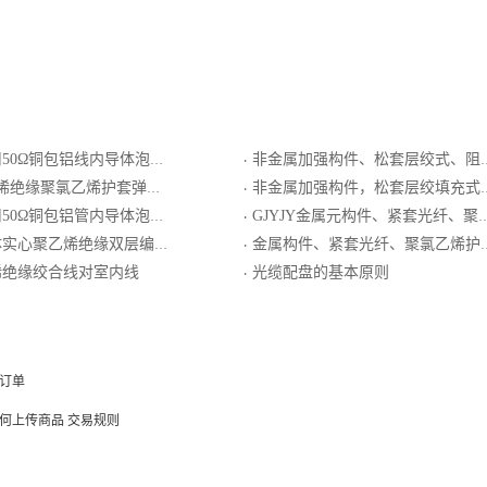
体泡沫聚乙烯绝缘螺旋形皱纹铜管外导体聚乙烯护套同轴射频电缆
非金属加强构件、松套层绞式、阻燃护套室内光缆
·
缘聚氯乙烯护套弹簧形电话软线
非金属加强构件，松套层绞填充式、阻燃聚乙烯护套、自承式通信用室外光缆
·
体泡沫聚乙烯绝缘环形皱纹铜管外导体阻燃聚乙烯护套同轴射频电缆
GJYJY金属元构件、紧套光纤、聚乙烯护套室内外光缆
·
绝缘双层编织屏蔽外导体聚氯乙烯护套局用同轴电缆
金属构件、紧套光纤、聚氯乙烯护套室内分支光缆GJBJV
·
烯绝缘绞合线对室内线
光缆配盘的基本原则
·
订单
何上传商品
交易规则