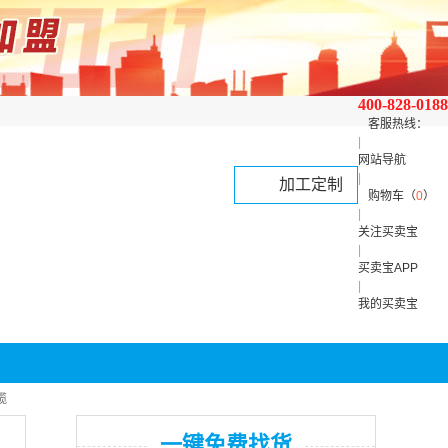
400-828-0188
客服热线：
|
网站导航
|
加工定制
购物车（
0
）
|
关注买卖宝
|
买卖宝APP
|
我的买卖宝
缆
一键免费找货