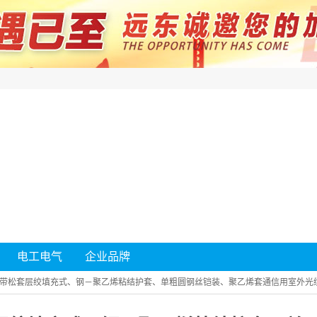
电工电气
企业品牌
带松套层绞填充式、钢－聚乙烯粘结护套、单粗圆钢丝铠装、聚乙烯套通信用室外光