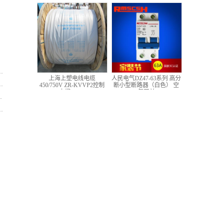
低压铜芯控制电缆
上海上塑电线电缆
人民电气DZ47-63系列 高分
450/750V ZR-KVVP2控制
断小型断路器（白色） 空
电缆 4*1.5
气开关