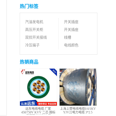
热门标签
汽油发电机
开关插座
高压开关柜
开关插座
双控开关接线
线槽
冷压端子
电线颜色
热销商品
远东电线电缆 厂家
上海上塑电线电缆0.6/1KV
450/750V KVV 二芯 国标
YJV22电力电缆 3*2.5