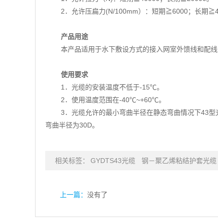
2．允许压扁力(N/100mm）：短期≧6000；长期≧4
产品用途
本产品适用于水下敷设方式的接入网室外馈线和配线
使用要求
1．光缆的安装温度不低于-15℃。
2．使用温度范围在-40℃~+60℃。
3．光缆允许的最小弯曲半径在静态弯曲情况下43型
弯曲半径为30D。
相关标签：
GYDTS43光缆
钢－聚乙烯粘结护套光缆
上一篇：
没有了