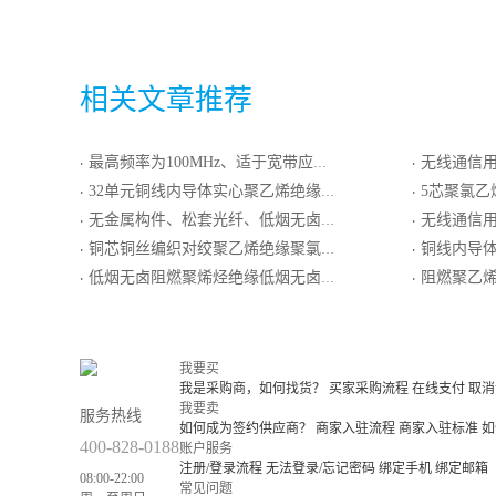
相关文章推荐
最高频率为100MHz、适于宽带应用的铜芯泡沫实心皮聚烯烃绝缘铝塑粘结型综合护套市内通信电缆
无线通信用50Ω铜包铝线内导
·
·
32单元铜线内导体实心聚乙烯绝缘单层编织屏蔽外导体低烟无卤阻燃聚烯烃护套集束局用同轴电缆
5芯聚氯乙烯绝
·
·
无金属构件、松套光纤、低烟无卤护套室内分支光缆GJBFH
无线通信用50Ω铜包铝管内导
·
·
铜芯铜丝编织对绞聚乙烯绝缘聚氯乙烯护套软导体计算机电缆
铜线内导体实心聚乙烯
·
·
低烟无卤阻燃聚烯烃绝缘低烟无卤阻燃聚烯烃护套最高传输频率100MHz(双工）数字通信用主干对绞电缆
阻燃聚乙
·
·
我要买
我是采购商，如何找货？
买家采购流程
在线支付
取消
我要卖
服务热线
如何成为签约供应商？
商家入驻流程
商家入驻标准
如
400-828-0188
账户服务
注册/登录流程
无法登录/忘记密码
绑定手机
绑定邮箱
08:00-22:00
常见问题