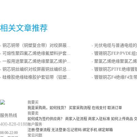
相关文章推荐
铜芯铜带（铜塑复合带）对绞屏蔽铜带（铜塑复合带）总屏聚氯乙烯绝缘聚氯乙烯护套计算机电缆
光伏电缆与普通电缆的
·
·
可熔性聚四氟乙烯绝缘氟塑料护套耐热用普通级K分度热电偶用补偿导线
镀锡铜芯FEP/PVDE组合绝缘镀锡圆铜线绕包
·
·
一般用途聚氯乙烯绝缘聚氯乙烯护套铝芯扁形电缆
聚氯乙烯绝缘聚氯乙烯护套
·
·
铜芯铜丝编织对绞屏蔽铜丝编织总屏聚乙烯绝缘聚氯乙烯护套软导体计算机电缆
镀银铜芯PTFE绝缘镀银圆铜线编织屏蔽
·
·
硅橡胶绝缘硅橡胶护套铝带（铝塑复合带）对绞屏蔽铝带（铝塑复合带）总屏计算机电缆
镀银铜芯F4绝缘F4生带护套
·
·
我要买
我是采购商，如何找货？
买家采购流程
在线支付
取消订单
我要卖
服务热线
如何成为签约供应商？
商家入驻流程
商家入驻标准
如何上传商品
400-828-0188
账户服务
注册/登录流程
无法登录/忘记密码
绑定手机
绑定邮箱
08:00-22:00
常见问题