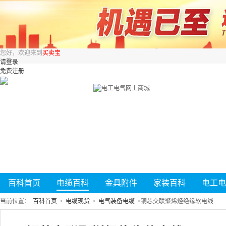
您好，欢迎来到
买卖宝
请登录
免费注册
百科首页
电缆百科
金具附件
家装百科
电工电
当前位置：
百科首页
>
电缆现货
>
电气装备电缆
>
铜芯交联聚烯烃绝缘软电线