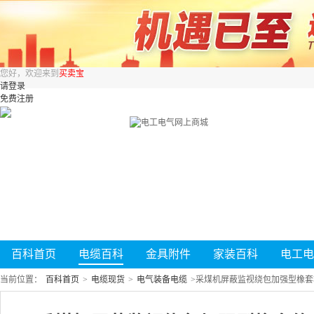
您好，欢迎来到
买卖宝
请登录
免费注册
百科首页
电缆百科
金具附件
家装百科
电工电
当前位置：
百科首页
>
电缆现货
>
电气装备电缆
>
采煤机屏蔽监视绕包加强型橡套