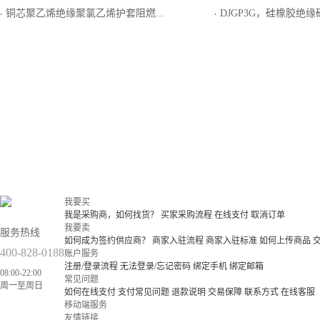
铜芯聚乙烯绝缘聚氯乙烯护套阻燃矿用控制电缆
DJGP3G，硅橡胶绝缘硅橡胶护套铝带（铝塑复合
·
·
我要买
我是采购商，如何找货？
买家采购流程
在线支付
取消订单
我要卖
服务热线
如何成为签约供应商？
商家入驻流程
商家入驻标准
如何上传商品
400-828-0188
账户服务
注册/登录流程
无法登录/忘记密码
绑定手机
绑定邮箱
08:00-22:00
常见问题
周一至周日
如何在线支付
支付常见问题
退款说明
交易保障
联系方式
在线客服
移动端服务
友情链接