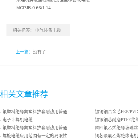
MCPJB-0.66/1.14
相关标签：
电气装备电缆
上一篇：
没有了
相关文章推荐
氟塑料绝缘氟塑料护套耐热用普通级N分度热电偶用补偿导线
镀锡铜合金芯FEP/PVDE组合绝缘镀锡圆铜线编织
·
·
电子计算机电缆
镀银铜芯耐磨PTFE绝缘镀银圆铜线
·
·
氟塑料绝缘氟塑料护套耐热用普通级E分度热电偶用绞合导体补偿导线
聚四氟乙烯绝缘玻璃丝编织耐热用精密级T分度热
·
·
螺旋电缆应用范围有一定的局限性
铜芯聚氯乙烯绝缘电机
·
·