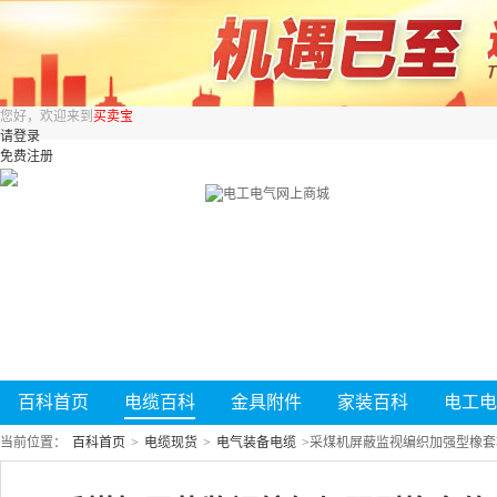
您好，欢迎来到
买卖宝
请登录
免费注册
百科首页
电缆百科
金具附件
家装百科
电工电
当前位置：
百科首页
>
电缆现货
>
电气装备电缆
>
采煤机屏蔽监视编织加强型橡套