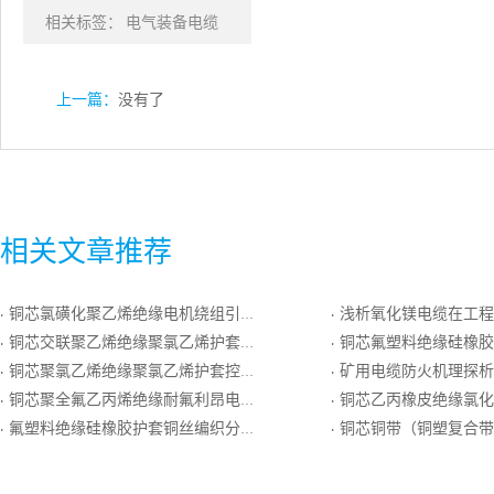
相关标签：
电气装备电缆
上一篇：
没有了
相关文章推荐
铜芯氯磺化聚乙烯绝缘电机绕组引接线
浅析氧化镁电缆在工程
·
·
铜芯交联聚乙烯绝缘聚氯乙烯护套双钢带铠装控制电缆
铜芯氟塑料绝缘硅橡胶护套铝带（铝塑复合带）屏蔽对绞铝带
·
·
铜芯聚氯乙烯绝缘聚氯乙烯护套控制电缆
矿用电缆防火机理探析
·
·
铜芯聚全氟乙丙烯绝缘耐氟利昂电机绕组引接线
铜芯乙丙橡皮绝缘氯化聚乙烯护
·
·
氟塑料绝缘硅橡胶护套铜丝编织分屏铜丝编织总屏耐热用精密级K分度热电偶用延长型补偿电缆
铜芯铜带（铜塑复合带）对绞屏蔽交联聚乙烯绝
·
·