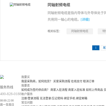
同轴射频电缆
同轴射频电缆是指内导体与外导体处于
共用同一轴心的电缆。
[详细]
相关标签：
同轴射频电缆
特
1
尾
我要买
我是采购商，如何找货？
买家采购流程
在线支付
取消订单
我要卖
服务热线
如何成为签约供应商？
商家入驻流程
商家入驻标准
如何上传商品
400-828-0188
账户服务
注册/登录流程
无法登录/忘记密码
绑定手机
绑定邮箱
08:00-22:00
常见问题
周一至周日