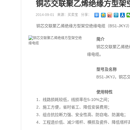
铜芯交联聚乙烯绝缘方型架
2014-09-01
来源：买卖宝
分享：
铜芯交联聚乙烯绝缘方型架空绝缘电缆（BS1-JK
简介
铜芯交联聚乙烯绝缘
缘电缆。
型号及名称
BS1-JKYJ，
使用特性
1．线路损耗较低，线损率在5-10%之间；
2．施工方便，省时省工、降低安装费用；
3．组合抗拉断力强、安全性高、防窃电、防漏电；
4．工程造价低、减少塔杆、横担及瓷件、降低塔杆