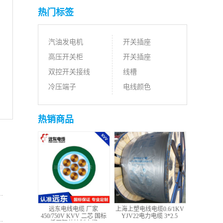
热门标签
汽油发电机
开关插座
高压开关柜
开关插座
双控开关接线
线槽
冷压端子
电线颜色
热销商品
远东电线电缆 厂家
上海上塑电线电缆0.6/1KV
450/750V KVV 二芯 国标
YJV22电力电缆 3*2.5