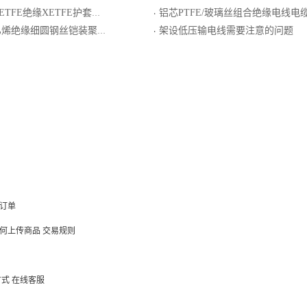
FE绝缘XETFE护套电线电缆
铝芯PTFE/玻璃丝组合绝缘电线电
·
缘细圆钢丝铠装聚乙烯护套电力电缆
架设低压输电线需要注意的问题
·
订单
何上传商品
交易规则
方式
在线客服