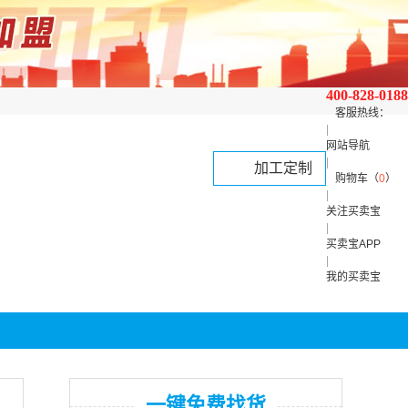
400-828-0188
客服热线：
|
网站导航
|
加工定制
购物车（
0
）
|
关注买卖宝
|
买卖宝APP
|
我的买卖宝
一键免费找货