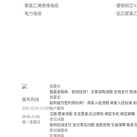
聚氯乙烯绝缘电缆
镀银铜芯XET
·
·
电力电缆
铝芯聚氯乙烯绝
·
·
我要买
我是采购商，如何找货？
买家采购流程
在线支付
取消
我要卖
服务热线
如何成为签约供应商？
商家入驻流程
商家入驻标准
如
400-828-0188
账户服务
注册/登录流程
无法登录/忘记密码
绑定手机
绑定邮箱
08:00-22:00
常见问题
周一至周日
如何在线支付
支付常见问题
退款说明
交易保障
联系
移动端服务
友情链接