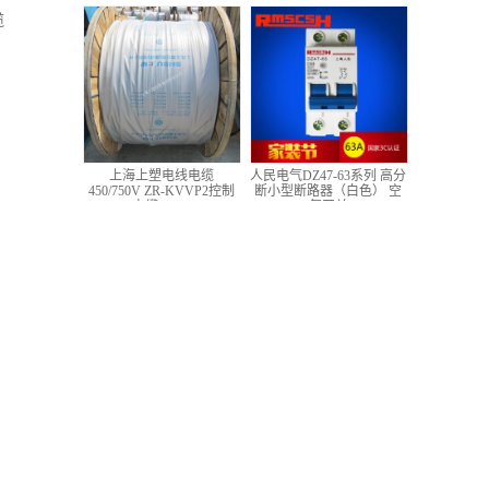
低压铜芯控制电缆
缆
上海上塑电线电缆
人民电气DZ47-63系列 高分
450/750V ZR-KVVP2控制
断小型断路器（白色） 空
电缆 4*1.5
气开关