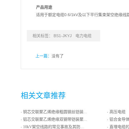
产品用途
适用于额定电缆0.6/1kV及以下平行集束架空绝缘
相关标签：
BS1-JKYJ
电力电缆
上一篇：
没有了
相关文章推荐
铜芯交联聚乙烯绝缘粗圆钢丝铠装聚氯乙烯护套电力电缆
高压电缆
·
·
铝芯交联聚乙烯绝缘双钢带铠装聚氯乙烯护套电力电缆
铝合金导体交联聚
·
·
10kV架空线路的常见事故及其防范措施
直埋电缆
·
·