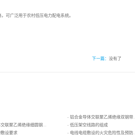
线路，可广泛用于农村低压电力配电系统。
下一篇：
没有了
铝合金导体交联聚乙烯绝缘双钢带铠装聚氯乙烯护套电力电缆
·
乙烯绝缘细圆钢丝铠装聚乙烯护套电力电缆
低压架空线路的组成
·
的敷设要求
电线电缆敷设的火灾危险性及预防措施
·