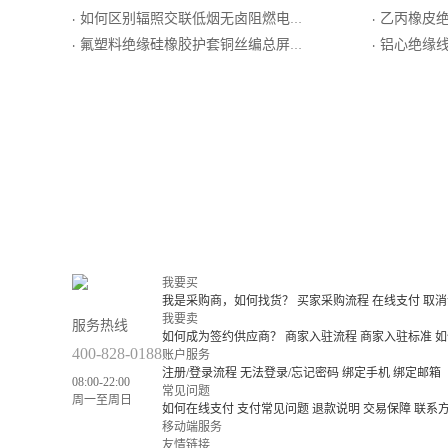
如何区别辐照交联低烟无卤阻燃电线电缆
乙丙橡皮绝缘对绞铜丝编织分
·
·
氟塑料绝缘硅橡胶护套铜丝编总屏耐热用普通级K分度热电偶用延长型补偿电缆
铝心绝缘
·
·
我要买
我是采购商，如何找货？
买家采购流程
在线支付
取消
我要卖
服务热线
如何成为签约供应商？
商家入驻流程
商家入驻标准
如
400-828-0188
账户服务
注册/登录流程
无法登录/忘记密码
绑定手机
绑定邮箱
08:00-22:00
常见问题
周一至周日
如何在线支付
支付常见问题
退款说明
交易保障
联系
移动端服务
友情链接