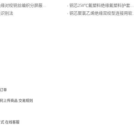
屏蔽氯化聚乙烯橡皮护套一般用普通级K分度热电偶用屏蔽补偿导线
铜芯250℃氟塑料绝缘氟塑料护套铜带屏蔽软导体控制电缆
·
线识别法
铜芯聚氯乙烯绝缘双绞型连接用软电线
·
订单
何上传商品
交易规则
方式
在线客服