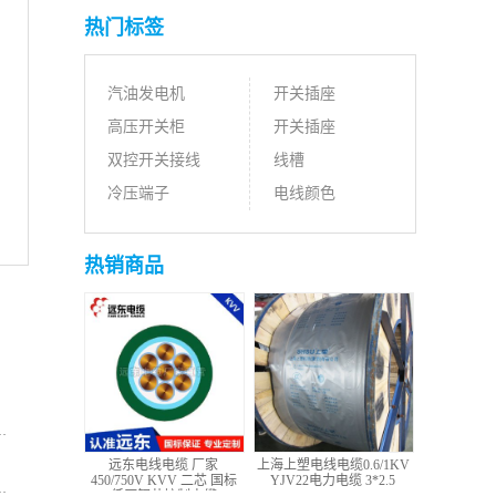
热门标签
汽油发电机
开关插座
高压开关柜
开关插座
双控开关接线
线槽
冷压端子
电线颜色
热销商品
远东电线电缆 厂家
上海上塑电线电缆0.6/1KV
450/750V KVV 二芯 国标
YJV22电力电缆 3*2.5