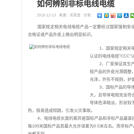
如何辨别非标电线电缆
2016-12-13
来源：买卖宝
分享：
国家规定相关电线电缆产品一定要经过国家强制安全
合格证或产品外皮上做出明显标识。
1、国家规定相关
认证的电线电缆"CCC
2、厂家保证其生
缆产品的外皮光滑圆整
光泽，外形不规则，护
3、国标产品的导
大，且导体电阻完全符
导体色泽暗淡，形状较
热，极易造成短路，引发火灾事故。
4、电线电缆长度的差异是国标产品和非标产品最直接的
每100米国标产品其最大允许误差为0.5米左右。而非标
米都不到。