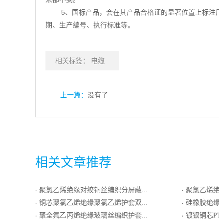
5、国标产品，会在其产品合格证的显著位置上标注
期、生产编号、执行标准等。
相关标签：
电缆
上一篇：
没有了
相关文章推荐
聚氯乙烯绝缘对绞铜丝编织分屏蔽和铜丝编织总屏蔽聚氯乙烯护套一般用精密级K分度热电偶用补偿电缆
聚氯乙烯绝
·
·
铜芯聚氯乙烯绝缘聚氯乙烯护套双绞型连接用铜丝屏蔽软电线
硅橡胶绝缘硅橡胶
·
·
聚全氟乙丙烯绝缘玻璃丝编织护套耐热精密级K分度热电偶用补偿电缆
镀银铜芯P
·
·