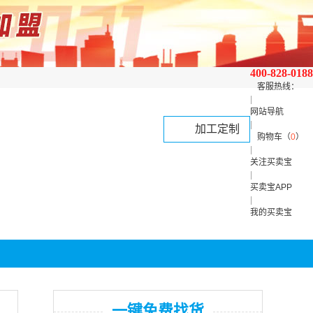
400-828-0188
客服热线：
|
网站导航
|
加工定制
购物车（
0
）
|
关注买卖宝
|
买卖宝APP
|
我的买卖宝
一键免费找货