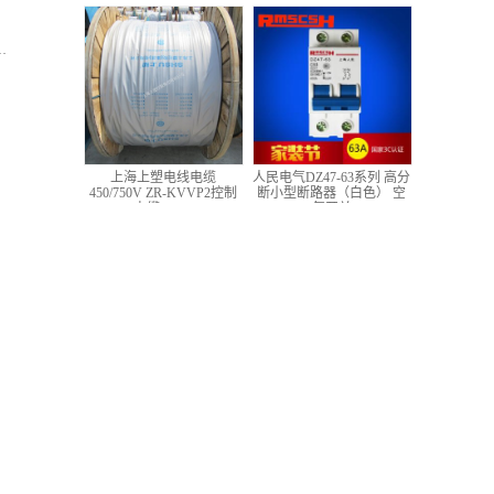
低压铜芯控制电缆
上海上塑电线电缆
人民电气DZ47-63系列 高分
450/750V ZR-KVVP2控制
断小型断路器（白色） 空
电缆 4*1.5
气开关