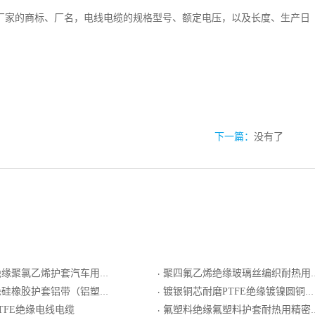
厂家的商标、厂名，电线电缆的规格型号、额定电压，以及长度、生产日
下一篇：
没有了
缘聚氯乙烯护套汽车用软线
聚四氟乙烯绝缘玻璃丝编织耐热用精密级S分度热电偶用绞合导体补偿导线
·
护套铝带（铝塑复合带）总屏计算机电缆
镀银铜芯耐磨PTFE绝缘镀镍圆铜线绕包屏蔽FEP护套电线电缆
·
TFE绝缘电线电缆
氟塑料绝缘氟塑料护套耐热用精密级R分度热电偶用补偿导线
·