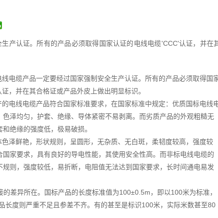
生产认证。所有的产品必须取得国家认证的电线电缆'CCC'认证，并在
电线电缆产品一定要经过国家强制安全生产认证。所有的产品必须取得国
"认证，并在其合格证或产品外皮上做出明显标识。
产的电线电缆产品符合国家标准要求，在国家标准中规定：优质国标电线
，色泽均匀，护套、绝缘、导体紧密不易剥离。而劣质产品的外观粗糙无
套和绝缘的强度低，极易破损。
体色泽鲜艳，形状规则，呈圆形，无杂质、无白斑，柔韧度较高，强度较
合国家要求，具有良好的导电性能，其使用安全性高。而非标电线电缆的
不规则，强度较低，易折断，电阻值无法达到国家要求，长时间通电易发
差异所在。国标产品的长度标准值为100±0.5m，即以100米为标准，
产品长度则严重不足且参差不齐。有的甚至是标识100米，实际米数甚至80