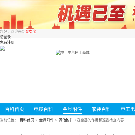
您好，欢迎来到
买卖宝
请登录
免费注册
百科首页
电缆百科
金具附件
家装百科
电工电
当前位置：
百科首页
>
金具附件
>
其他附件
>
避雷器的作用和巡视检查内容