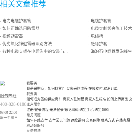
相关文章推荐
电力电缆护套管
电缆护套管
·
·
如何正确选用防雷器
电缆穿刺线夹施工技术
·
·
视频避雷器
电线槽
·
·
伪劣氧化锌避雷器识别方法
绝缘护套
·
·
各种电缆支架在电缆沟中的安装与使用
海泡石电缆管发泡线生产
·
·
我要买
我是采购商，如何找货？
买家采购流程
在线支付
取消订单
我要卖
服务热线
如何成为签约供应商？
商家入驻流程
商家入驻标准
如何上传商品
400-828-0188
账户服务
注册/登录流程
无法登录/忘记密码
绑定手机
绑定邮箱
08:00-22:00
常见问题
周一至周日
如何在线支付
支付常见问题
退款说明
交易保障
联系方式
在线客服
移动端服务
友情链接