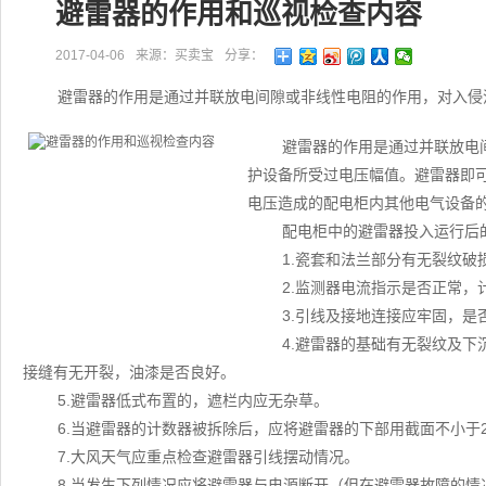
避雷器的作用和巡视检查内容
2017-04-06
来源：买卖宝
分享：
避雷器的作用是通过并联放电间隙或非线性电阻的作用，对入侵
避雷器的作用是通过并联放电
护设备所受过电压幅值。避雷器即
电压造成的配电柜内其他电气设备
配电柜中的避雷器投入运行后
1.瓷套和法兰部分有无裂纹破
2.监测器电流指示是否正常，
3.引线及接地连接应牢固，
4.避雷器的基础有无裂纹及
接缝有无开裂，油漆是否良好。
5.避雷器低式布置的，遮栏内应无杂草。
6.当避雷器的计数器被拆除后，应将避雷器的下部用截面不小于2
7.大风天气应重点检查避雷器引线摆动情况。
8.当发生下列情况应将避雷器与电源断开（但在避雷器故障的情