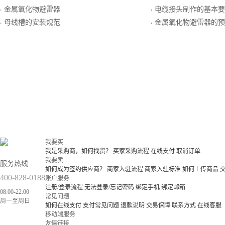
金属氧化物避雷器
电缆接头制作的基本要
·
·
母线槽的安装规范
金属氧化物避雷器的预防及
·
·
我要买
我是采购商，如何找货？
买家采购流程
在线支付
取消订单
我要卖
服务热线
如何成为签约供应商？
商家入驻流程
商家入驻标准
如何上传商品
400-828-0188
账户服务
注册/登录流程
无法登录/忘记密码
绑定手机
绑定邮箱
08:00-22:00
常见问题
周一至周日
如何在线支付
支付常见问题
退款说明
交易保障
联系方式
在线客服
移动端服务
友情链接