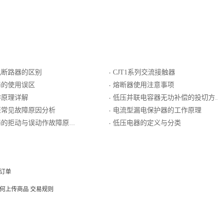
电断路器的区别
CJT1系列交流接触器
·
器的使用误区
熔断器使用注意事项
·
作原理详解
低压并联电容器无功补偿的投切方式
·
柜常见故障原因分析
电流型漏电保护器的工作原理
·
的拒动与误动作故障原因分析
低压电器的定义与分类
·
订单
何上传商品
交易规则