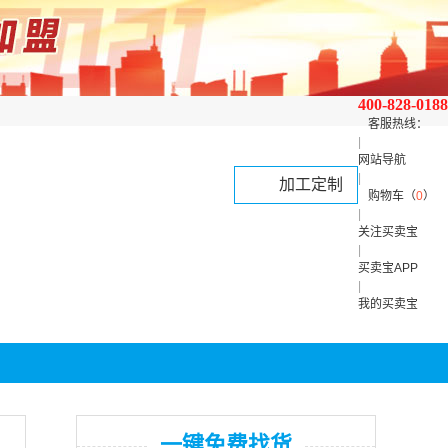
400-828-0188
客服热线：
|
网站导航
|
加工定制
购物车（
0
）
|
关注买卖宝
|
买卖宝APP
|
我的买卖宝
一键免费找货