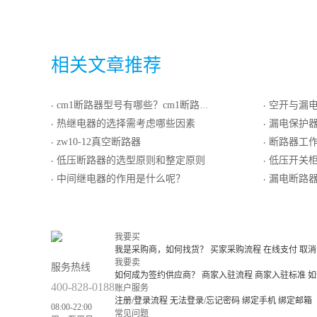
相关文章推荐
cm1断路器型号有哪些？cm1断路器使用条件介绍
空开与漏
·
·
热继电器的选择需考虑哪些因素
漏电保护
·
·
zw10-12真空断路器
断路器工
·
·
低压断路器的选型原则和整定原则
低压开关
·
·
中间继电器的作用是什么呢？
漏电断路器
·
·
我要买
我是采购商，如何找货？
买家采购流程
在线支付
取消
我要卖
服务热线
如何成为签约供应商？
商家入驻流程
商家入驻标准
如
400-828-0188
账户服务
注册/登录流程
无法登录/忘记密码
绑定手机
绑定邮箱
08:00-22:00
常见问题