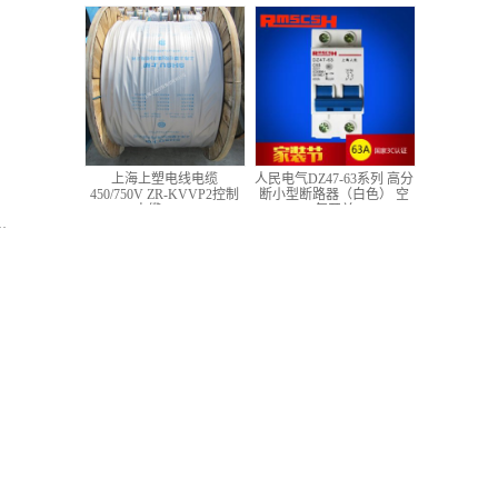
低压铜芯控制电缆
上海上塑电线电缆
人民电气DZ47-63系列 高分
450/750V ZR-KVVP2控制
断小型断路器（白色） 空
电缆 4*1.5
气开关