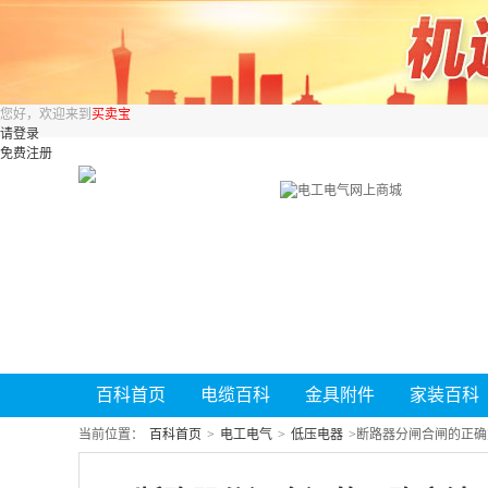
您好，欢迎来到
买卖宝
请登录
免费注册
百科首页
电缆百科
金具附件
家装百科
当前位置：
百科首页
>
电工电气
>
低压电器
>
断路器分闸合闸的正确