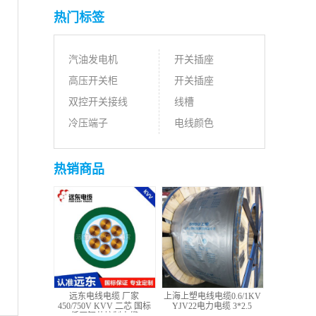
热门标签
汽油发电机
开关插座
高压开关柜
开关插座
双控开关接线
线槽
冷压端子
电线颜色
热销商品
远东电线电缆 厂家
上海上塑电线电缆0.6/1KV
450/750V KVV 二芯 国标
YJV22电力电缆 3*2.5