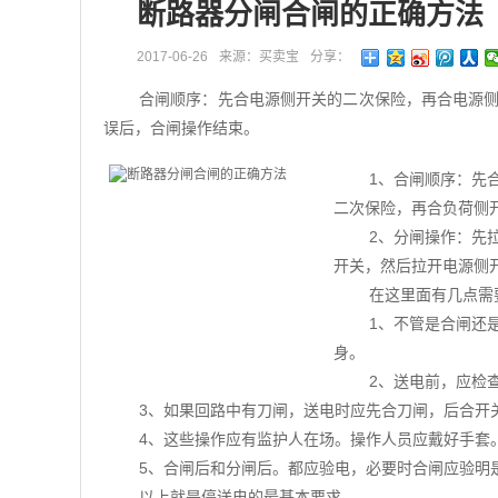
断路器分闸合闸的正确方法
2017-06-26
来源：买卖宝
分享：
合闸顺序：先合电源侧开关的二次保险，再合电源
误后，合闸操作结束。
1、合闸顺序：先
二次保险，再合负荷侧
2、分闸操作：先
开关，然后拉开电源侧
在这里面有几点需
1、不管是合闸还
身。
2、送电前，应检
3、如果回路中有刀闸，送电时应先合刀闸，后合开
4、这些操作应有监护人在场。操作人员应戴好手套
5、合闸后和分闸后。都应验电，必要时合闸应验明
以上就是停送电的最基本要求。