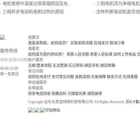
电机使用中温度过高冒烟原因及处理措施
三相电机改为单相电机
·
·
三相异步电动机电刷过热的原因
怎样判断电动机是否烧
·
·
我要买
我是采购商，如何找货？
买家采购流程
在线支付
取消订单
我要卖
服务热线
如何成为签约供应商？
商家入驻流程
商家入驻标准
如何上传商品
400-828-0188
账户服务
注册/登录流程
无法登录/忘记密码
绑定手机
绑定邮箱
08:00-22:00
常见问题
周一至周日
如何在线支付
支付常见问题
退款说明
交易保障
联系方式
在线客服
移动端服务
友情链接
西安电缆回收
铁路百科
万国复刻表
咸阳装修
Copyright 远东买卖宝网络科技有限公司.All Rights Reserved.
苏ICP备2