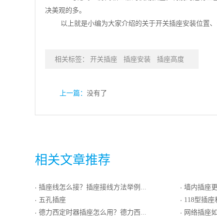
决美观的多。
以上就是小编为大家介绍的关于开关插座安装位置、
相关标签：
开关插座
插座安装
插座高度
上一篇：
没有了
相关文章推荐
插座线怎么接？插座接线方法举例介绍
墙内插座更
·
·
五孔插座
118型插
·
·
德力西定时器插座怎么用？德力西定时插座价格介绍
网络插座如
·
·