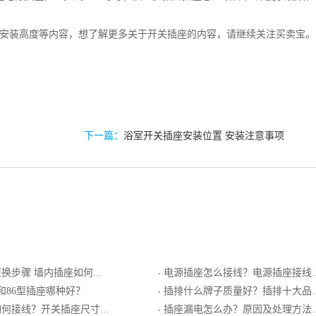
安装高度等内容，想了解更多关于开关插座的内容，请继续关注买卖宝。
下一篇：
浴室开关插座安装位置 安装注意事项
换步骤 墙内插座如何选购
电源插座怎么接线？电源插座接线注意事项
·
座和86型插座哪种好？
插排什么牌子质量好？插排十大品牌介绍
·
何接线？开关插座尺寸介绍
插座漏电怎么办？原因及处理方法介绍
·