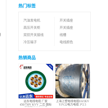
热门标签
汽油发电机
开关插座
高压开关柜
开关插座
用
双控开关接线
线槽
冷压端子
电线颜色
热销商品
远东电线电缆 厂家
上海上塑电线电缆0.6/1KV
450/750V KVV 二芯 国标
YJV22电力电缆 3*2.5