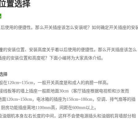
位置选择
以后使用的便捷性。那么开关插座该怎么安装呢？如何确定开关插座的安
座
的安装位置、安装高度关乎着以后使用的便捷性。那么开关插座该怎么
插座的安装位置和高度呢？下面小编将为大家具体介绍。
选择
在120cm~135cm，一般开关高度是和成人的肩膀一样高。
接线板等的墙上插座一般距地面30cm（客厅插座根据电视柜和沙发而
20cm~150cm，电冰箱的插座为150cm~180cm，空调、排气扇等的插
m，厨房功能插座离地1100mm高，间距在600mm以上。
在吸油烟机本身左右长度的中间，这样不会使电源插头和油烟机背墙部分相