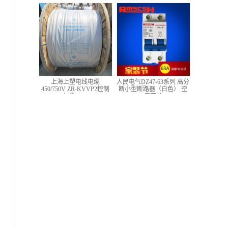
低压铜芯控制电缆
上海上塑电线电缆
人民电气DZ47-63系列 高分
450/750V ZR-KVVP2控制
断小型断路器（白色） 空
电缆 4*1.5
气开关