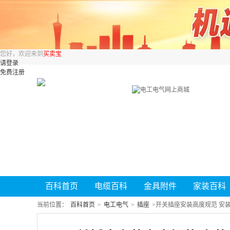
您好，欢迎来到
买卖宝
请登录
免费注册
百科首页
电缆百科
金具附件
家装百科
当前位置：
百科首页
>
电工电气
>
插座
>
开关插座安装高度规范 安