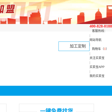
400-828-0188
客服热线：
|
网站导航
|
加工定制
购物车（
0
）
|
关注买卖宝
|
买卖宝APP
|
我的买卖宝
一键免费找货