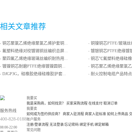
相关文章推荐
铜芯聚氯乙烯绝缘聚氯乙烯护套铜丝屏蔽软导体控制电缆
铜镍铜芯PTFE/玻璃丝组合绝缘镀镍圆铜线编织屏蔽
·
·
氟塑料绝缘对绞镀锡铜丝编织总屏蔽氟塑料护套耐热用普通级K分度热电偶用补偿电缆
镀银铜芯PTFE绝缘镀银圆铜线绕包屏蔽PTF
·
·
聚四氟乙烯绝缘玻璃丝编织耐热用精密级N分度热电偶用补偿导线
铜芯℃氟塑料绝缘硅橡胶护套铜
·
·
镀镍铜芯耐磨PTFE绝缘镀镍圆铜线绕包屏蔽PFA护套电线电缆
铜芯聚乙烯绝缘聚氯乙烯护套阻
·
·
DJGP3G，硅橡胶绝缘硅橡胶护套铝带（铝塑复合带）对绞屏蔽计算机电缆
耐火控制电缆产品特点
·
·
我要买
我是采购商，如何找货？
买家采购流程
在线支付
取消订单
我要卖
服务热线
如何成为签约供应商？
商家入驻流程
商家入驻标准
如何上传商品
400-828-0188
账户服务
注册/登录流程
无法登录/忘记密码
绑定手机
绑定邮箱
08:00-22:00
常见问题