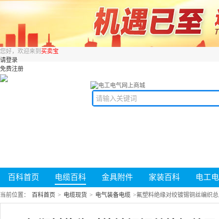
您好，欢迎来到
买卖宝
请登录
免费注册
百科首页
电缆百科
金具附件
家装百科
电工电
当前位置：
百科首页
>
电缆现货
>
电气装备电缆
>
氟塑料绝缘对绞镀锡铜丝编织总