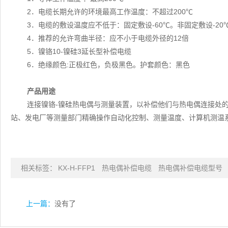
2．电缆长期允许的环境最高工作温度：不超过200℃
3．电缆的敷设温度应不低于：固定敷设-60℃。非固定敷设-20
4．推荐的允许弯曲半径：应不小于电缆外径的12倍
5．镍铬10-镍硅3延长型补偿电缆
6．绝缘颜色:正极红色，负极黑色。护套颜色：黑色
产品用途
连接镍铬-镍硅热电偶与测量装置，以补偿他们与热电偶连接处
站、发电厂等测量部门精确操作自动化控制、测量温度、计算机测温
相关标签：
KX-H-FFP1
热电偶补偿电缆
热电偶补偿电缆型号
上一篇：
没有了