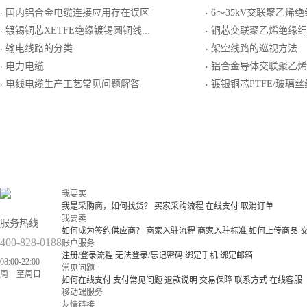
国内铝合金电缆连接应用存在误区
6～35kV交联聚乙烯
·
·
镀锡铜芯XETFE绝缘镀锡圆铜线编织屏蔽XETFE护套电线电缆
铜芯交联聚乙烯绝缘细圆钢丝铠装聚
·
·
输电线路的分类
架空线路的巡视方法
·
·
电力电缆
铝合金导体交联聚乙烯绝缘聚氯
·
·
电线电缆生产工艺常见问题解答
镀银铜芯PTFE/玻璃丝组合绝缘镀镍圆铜线绕包屏蔽
·
·
我要买
我是采购商，如何找货？
买家采购流程
在线支付
取消订单
我要卖
服务热线
如何成为签约供应商？
商家入驻流程
商家入驻标准
如何上传商品
400-828-0188
账户服务
注册/登录流程
无法登录/忘记密码
绑定手机
绑定邮箱
08:00-22:00
常见问题
周一至周日
如何在线支付
支付常见问题
退款说明
交易保障
联系方式
在线客服
移动端服务
友情链接