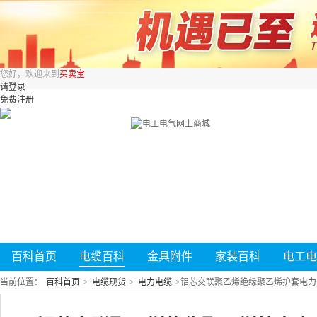
您好，欢迎来到
买卖宝
请登录
免费注册
百科首页
电缆百科
金具附件
家装百科
电工电
当前位置：
百科首页
>
电缆现货
>
电力电缆
>
铝芯交联聚乙烯绝缘聚乙烯护套电力