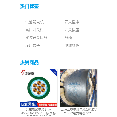
热门标签
汽油发电机
开关插座
高压开关柜
开关插座
双控开关接线
线槽
冷压端子
电线颜色
热销商品
远东电线电缆 厂家
上海上塑电线电缆0.6/1KV
450/750V KVV 二芯 国标
YJV22电力电缆 3*2.5