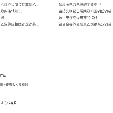
缘皱纹铝套聚乙烯外护套纵向阻水电力电缆
超高压电力电缆的主要类型
·
电缆的接地知识
铝芯交联聚乙烯绝缘粗圆钢丝铠装聚乙烯护套电力电缆
·
电缆
防止电缆绝缘击穿的措施
·
缘粗圆钢丝铠装聚氯乙烯护套电力电缆
铝合金导体交联聚乙烯绝缘双钢带铠装聚氯乙烯护套电力电缆
·
订单
何上传商品
交易规则
方式
在线客服