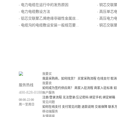
电力电缆在运行中的发热原因
铜芯交联聚乙烯绝
·
·
电力电缆敷设方法
高压单芯
·
·
铝芯交联聚乙烯绝缘非磁性金属丝铠装聚乙烯护套电力电缆
高压电力
·
·
电缆沟的电缆敷设安装一般规范要求
铜芯交联聚乙烯绝
·
·
我要买
我是采购商，如何找货？
买家采购流程
在线支付
取消
我要卖
服务热线
如何成为签约供应商？
商家入驻流程
商家入驻标准
如
400-828-0188
账户服务
注册/登录流程
无法登录/忘记密码
绑定手机
绑定邮箱
08:00-22:00
常见问题
周一至周日
如何在线支付
支付常见问题
退款说明
交易保障
联系
移动端服务
友情链接