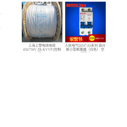
低压铜芯控制电缆
上海上塑电线电缆
人民电气DZ47-63系列 高分
450/750V ZR-KVVP2控制
断小型断路器（白色） 空
电缆 4*1.5
气开关