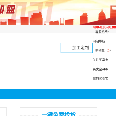
400-828-0188
客服热线：
|
网站导航
|
加工定制
购物车（
0
）
|
关注买卖宝
|
买卖宝APP
|
我的买卖宝
一键免费找货