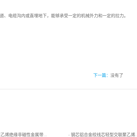
道、电缆沟内或直埋地下，能够承受一定的机械外力和一定的拉力。
下一篇：
没有了
缘非磁性金属带铠装聚乙烯护套电力电缆
钢芯铝合金绞线芯轻型交联聚乙烯薄绝缘架空电缆
·